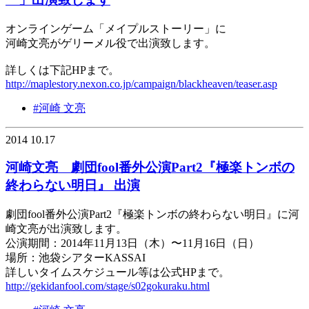
オンラインゲーム「メイプルストーリー」に
河崎文亮がゲリーメル役で出演致します。
詳しくは下記HPまで。
http://maplestory.nexon.co.jp/campaign/blackheaven/teaser.asp
#河崎 文亮
2014 10.17
河崎文亮 劇団fool番外公演Part2『極楽トンボの
終わらない明日』 出演
劇団fool番外公演Part2『極楽トンボの終わらない明日』に河
崎文亮が出演致します。
公演期間：2014年11月13日（木）〜11月16日（日）
場所：池袋シアターKASSAI
詳しいタイムスケジュール等は公式HPまで。
http://gekidanfool.com/stage/s02gokuraku.html